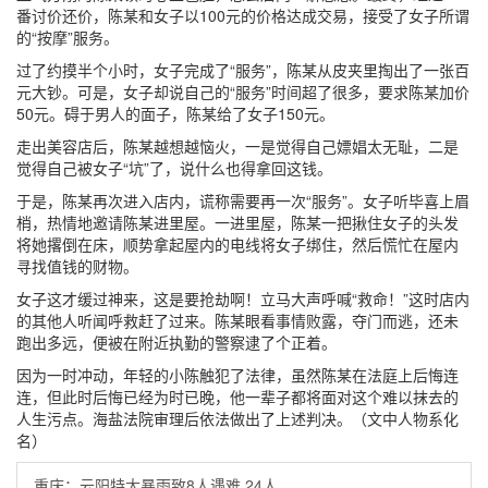
番讨价还价，陈某和女子以100元的价格达成交易，接受了女子所谓
的“按摩”服务。
过了约摸半个小时，女子完成了“服务”，陈某从皮夹里掏出了一张百
元大钞。可是，女子却说自己的“服务”时间超了很多，要求陈某加价
50元。碍于男人的面子，陈某给了女子150元。
走出美容店后，陈某越想越恼火，一是觉得自己嫖娼太无耻，二是
觉得自己被女子“坑”了，说什么也得拿回这钱。
于是，陈某再次进入店内，谎称需要再一次“服务”。女子听毕喜上眉
梢，热情地邀请陈某进里屋。一进里屋，陈某一把揪住女子的头发
将她撂倒在床，顺势拿起屋内的电线将女子绑住，然后慌忙在屋内
寻找值钱的财物。
女子这才缓过神来，这是要抢劫啊！立马大声呼喊“救命！”这时店内
的其他人听闻呼救赶了过来。陈某眼看事情败露，夺门而逃，还未
跑出多远，便被在附近执勤的警察逮了个正着。
因为一时冲动，年轻的小陈触犯了法律，虽然陈某在法庭上后悔连
连，但此时后悔已经为时已晚，他一辈子都将面对这个难以抹去的
人生污点。海盐法院审理后依法做出了上述判决。（文中人物系化
名）
重庆：云阳特大暴雨致8人遇难 24人