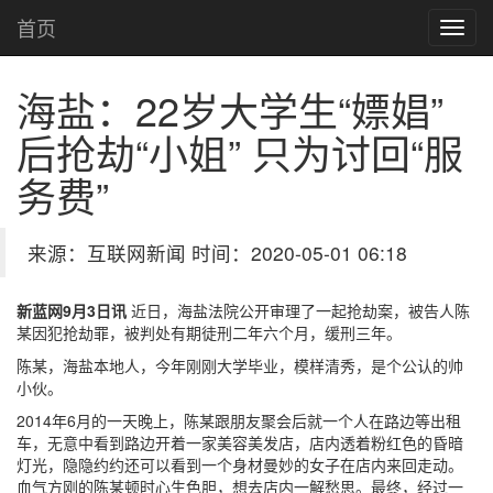
首页
海盐：22岁大学生“嫖娼”
后抢劫“小姐” 只为讨回“服
务费”
来源：互联网新闻 时间：2020-05-01 06:18
新蓝网9月3日讯
近日，海盐法院公开审理了一起抢劫案，被告人陈
某因犯抢劫罪，被判处有期徒刑二年六个月，缓刑三年。
陈某，海盐本地人，今年刚刚大学毕业，模样清秀，是个公认的帅
小伙。
2014年6月的一天晚上，陈某跟朋友聚会后就一个人在路边等出租
车，无意中看到路边开着一家美容美发店，店内透着粉红色的昏暗
灯光，隐隐约约还可以看到一个身材曼妙的女子在店内来回走动。
血气方刚的陈某顿时心生色胆，想去店内一解愁思。最终，经过一