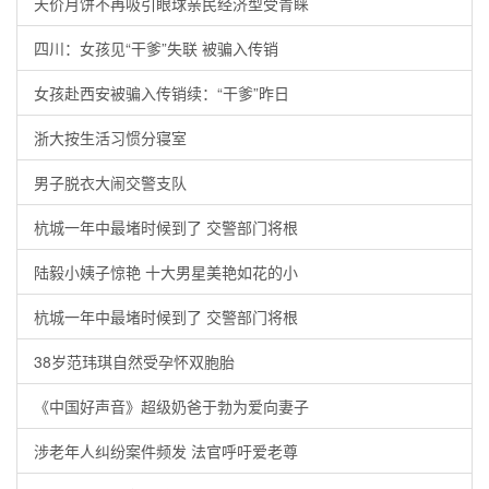
天价月饼不再吸引眼球亲民经济型受青睐
四川：女孩见“干爹”失联 被骗入传销
女孩赴西安被骗入传销续：“干爹”昨日
浙大按生活习惯分寝室
男子脱衣大闹交警支队
杭城一年中最堵时候到了 交警部门将根
陆毅小姨子惊艳 十大男星美艳如花的小
杭城一年中最堵时候到了 交警部门将根
38岁范玮琪自然受孕怀双胞胎
《中国好声音》超级奶爸于勃为爱向妻子
涉老年人纠纷案件频发 法官呼吁爱老尊