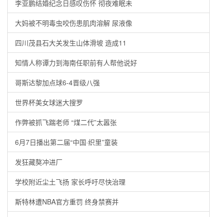
李亚鹏结婚纪念日感叹伤怀 彻夜难眠未
大妈被不明毒虫咬伤患肌肉溶解 尿液像
四川茂县石大关发生山体滑坡 造成11
知情人称谭力到海南任职前有人帮他说好
哥斯达黎加点球6-4晋级八强
世界杯美女球迷大搜罗
作弊被抓飞踹老师 “煤二代”太嚣张
6月7日播出第二届“中国·织里”童装
发狂藏獒冲进厂
学校附近尘土飞扬 家长呼吁尽快治理
斯特林遭NBA官方重罚 终身禁赛并