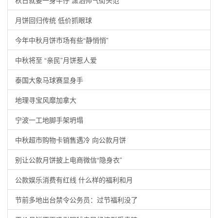
秋日就要一身牛仔 潇洒帅气街头范
月饼回归传统 低价抓眼球
今年中秋月饼市场有些“静悄悄”
中秋将至 “亲民”月饼惹人爱
泰国大象马球赛显身手
地理寻宝风靡加拿大
宁波一工地脚手架坍塌
中秋超市购物卡销售遇冷 向公款月饼
别让公款月饼披上电商微信“隐身衣”
公款娱乐消费有红线 什么样的福利和月
节前多地出台禁令公务员：过节福利没了