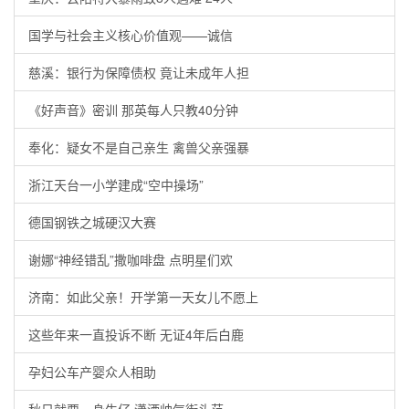
国学与社会主义核心价值观——诚信
慈溪：银行为保障债权 竟让未成年人担
《好声音》密训 那英每人只教40分钟
奉化：疑女不是自己亲生 禽兽父亲强暴
浙江天台一小学建成“空中操场”
德国钢铁之城硬汉大赛
谢娜“神经错乱”撒咖啡盘 点明星们欢
济南：如此父亲！开学第一天女儿不愿上
这些年来一直投诉不断 无证4年后白鹿
孕妇公车产婴众人相助